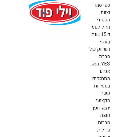
ספי סמדר
וצוות
הסטודיו
החל לפני
כ 15 שנה,
באגף
השיווק של
חברת
YES. מאז,
אנחנו
מתחזקים
במסירות
קשר
מקצועי
יוצא דופן
חוצה
חברות
גדולות