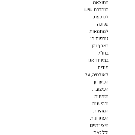
התוצאה
הנהדרת שיש
לנו כעת,
שזוכה
למחמאות
גורפות הן
בארץ והן
בחו"ל.
במיוחד אנו
מודים
לאולסיה, על
הכישרון
העיצובי ,
הזמינות
וההיענות
המהירה,
הפתרונות
היצירתיים
וכל זאת