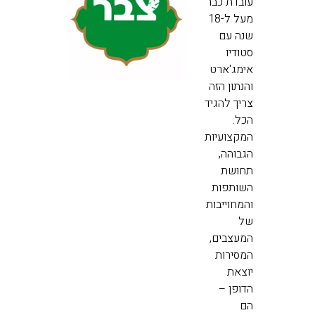
עובדת כבר
מעל ל-18
שנה עם
סטודיו
אימג'ארט
והנתון הזה
צריך להגיד
הכל.
המקצועיות
הגבוהה,
תחושת
השותפות
והמחוייבות
של
המעצבים,
המסירות
יוצאת
הדופן –
הם