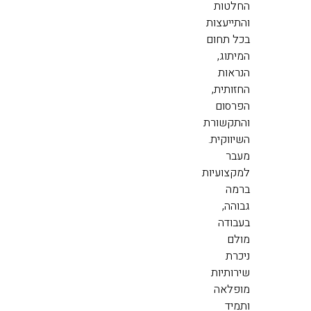
החלטות
והתייעצות
בכל תחום
המיתוג,
הנראות
החזותית,
הפרסום
והתקשורת
השיווקית.
מעבר
למקצועיות
ברמה
גבוהה,
בעבודה
מולם
ניכרת
שירותיות
מופלאה
ותמיד