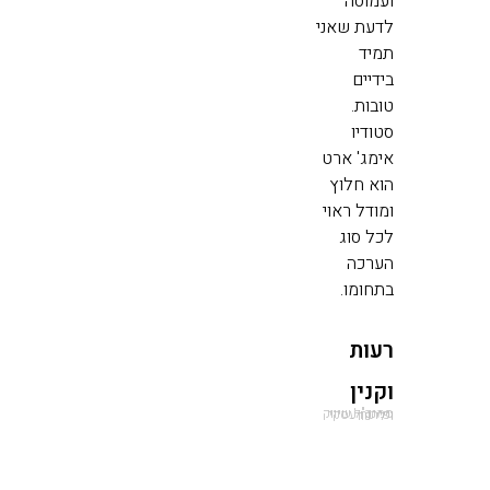
ועמוסה
לדעת שאני
תמיד
בידיים
טובות.
סטודיו
אימג' ארט
הוא חלוץ
ומודל ראוי
לכל סוג
הערכה
בתחומו.
רעות
וקנין
סמנכ"ל שיווק ופיתוח עסקי וילי פוד