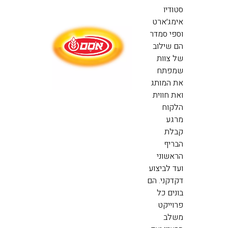
סטודיו
אימג׳ארט
וספי סמדר
הם שילוב
של צוות
שמפתח
את המותג
ואת חווית
הלקוח
מרגע
קבלת
הבריף
הראשוני
ועד לביצוע
דקדקני. הם
בונים כל
פרוייקט
משלב