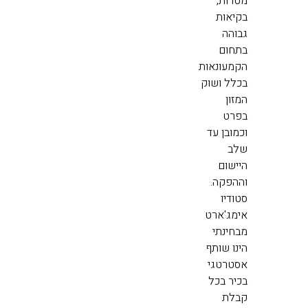
מטרות,
בקיאות
גבוהה
בתחום
הקמעונאות
בכלל ושוק
המזון
בפרט
וכמובן עד
שלב
היישום
וההפקה.
סטודיו
אימג'ארט
מבחינתי
הינו שותף
אסטרטגי
בכיר בכל
קבלת