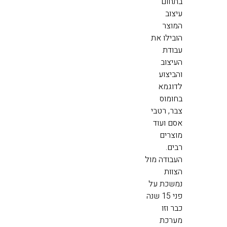
בתחום
עיצוב
המוצר
הובילו את
עבודת
העיצוב
והביצוע
לדוגמא
בחומוס
צבר, רטבי
אסם ועוד
מוצרים
רבים.
העבודה מול
הצוות
נמשכת על
פני 15 שנה
כבר וזו
מערכת