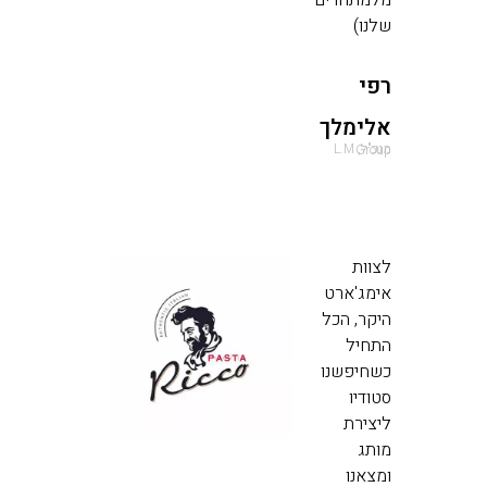
מלמתחרים
שלנו)
רפי
אלימלך
מנכ"ל, L.M Group
לצוות
אימג'ארט
היקר, הכל
התחיל
כשחיפשנו
סטודיו
ליצירת
מותג
ומצאנו