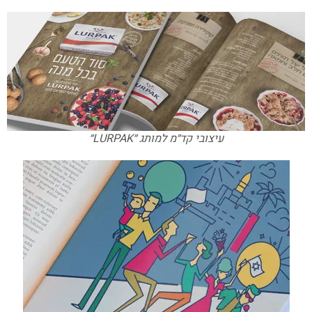
עיצובי קד״מ למותג ״LURPAK״