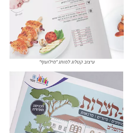
עיצוב קטלוג למותג ״מילועוף״